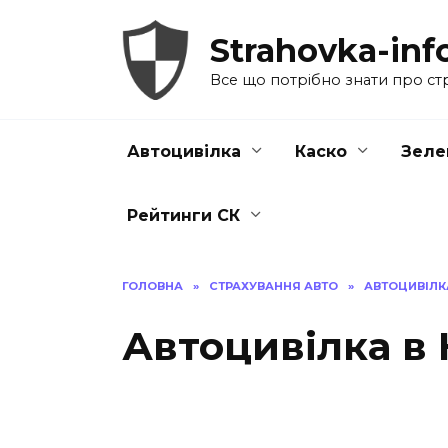
Перейти
до
Strahovka-inf
вмісту
Все що потрібно знати про ст
Автоцивілка
Каско
Зеле
Рейтинги СК
ГОЛОВНА
»
СТРАХУВАННЯ АВТО
»
АВТОЦИВІЛК
Автоцивілка в