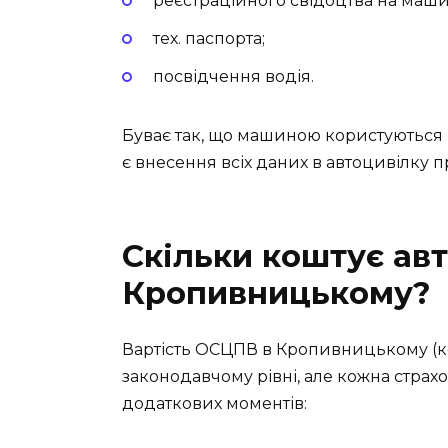
реєстраційного свідоцтва на маши
тех. паспорта;
посвідчення водія.
Буває так, що машиною користуються в
є внесення всіх даних в автоцивілку п
Скільки коштує авт
Кропивницькому?
Вартість ОСЦПВ в Кропивницькому (к
законодавчому рівні, але кожна страхо
додаткових моментів: