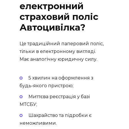
електронний
страховий поліс
Автоцивілка?
Це традиційний паперовий поліс,
тільки в електронному вигляді.
Має аналогічну юридичну силу.
5 хвилин на оформлення з
будь-якого пристрою;
Миттєва реєстрація у базі
МТСБУ;
Шахрайство та підробки є
неможливими.