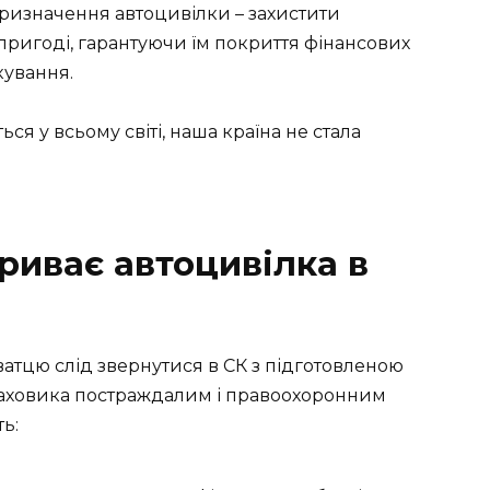
призначення автоцивілки – захистити
пригоді, гарантуючи їм покриття фінансових
кування.
я у всьому світі, наша країна не стала
риває автоцивілка в
атцю слід звернутися в СК з підготовленою
раховика постраждалим і правоохоронним
ь: