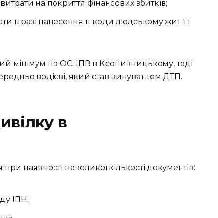
і витрати на покриття фінансових збитків;
рати в разі нанесення шкоди людському житті і
ний мінімум по ОСЦПВ в Кропивницькому, тоді
редньо водієві, який став винуватцем ДТП.
ивілку в
при наявності невеликої кількості документів:
ду ІПН;