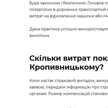
буде законною і безпечною. Головне 
потерпілих в дорожньо-транспортній 
витрат на відновлення машини або лі
Дана практика успішно використовуєтьс
винятком.
Скільки витрат пок
Кропивницькому?
Коли настає страховий випадок, винув
заявою, передати інформацію про ст
органам. Розмір компенсацій становит