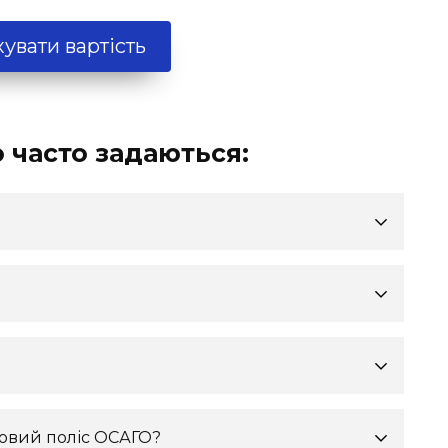
увати вартість
 часто задаються:
?
аховий поліс ОСАГО?