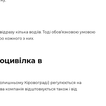
ну;
ідразу кілька водіїв. Тоді обов’язковою умовою
ро кожного з них.
оцивілка в
олишньому Кіровограді) регулюється на
ва компанія відштовхується також і від