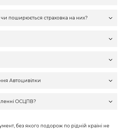
ї, чи поширюється страховка на них?
ння Автоцивілки
рмленні ОСЦПВ?
ент, без якого подорож по рідній країні не