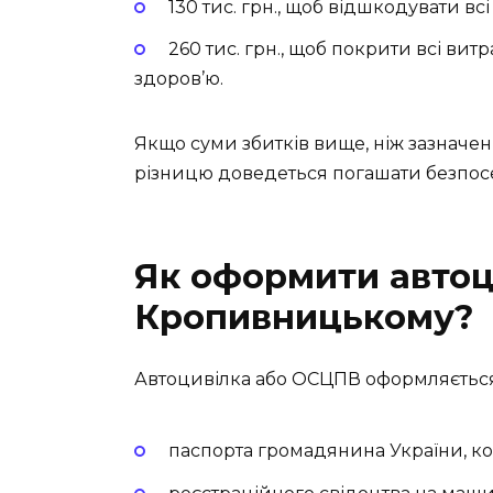
130 тис. грн., щоб відшкодувати вс
260 тис. грн., щоб покрити всі вит
здоров’ю.
Якщо суми збитків вище, ніж зазначе
різницю доведеться погашати безпосе
Як оформити автоц
Кропивницькому?
Автоцивілка або ОСЦПВ оформляється 
паспорта громадянина України, ко