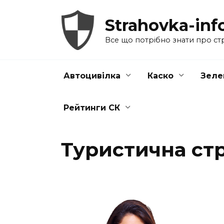
Перейти
до
Strahovka-inf
вмісту
Все що потрібно знати про ст
Автоцивілка
Каско
Зеле
Рейтинги СК
Туристична стр