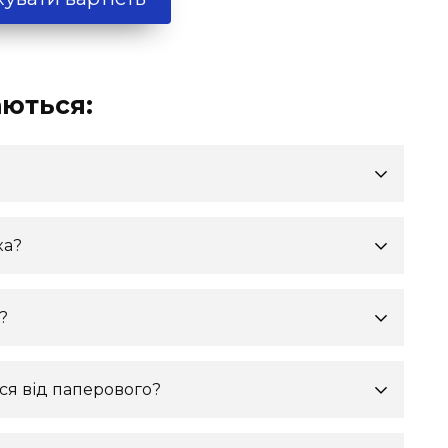
аються:
ка?
?
ся від паперового?