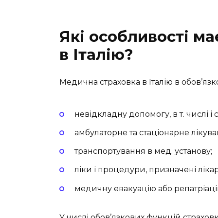
Які особливості ма
в Італію?
Медична страховка в Італію в обов’яз
невідкладну допомогу, в т. числі і 
амбулаторне та стаціонарне лікува
транспортування в мед. установу;
ліки і процедури, призначені ліка
медичну евакуацію або репатріаці
У числі обов’язкових функцій страховк