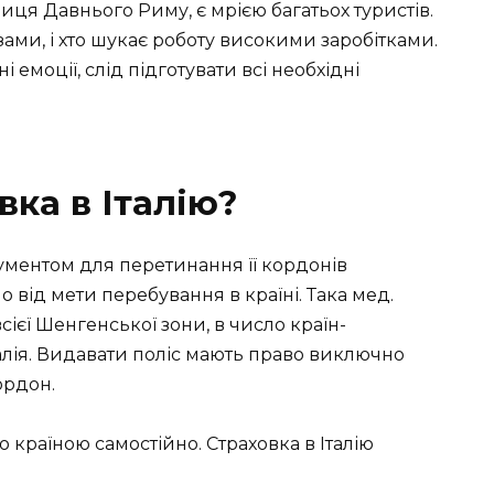
иця Давнього Риму, є мрією багатьох туристів.
зами, і хто шукає роботу високими заробітками.
емоції, слід підготувати всі необхідні
вка в Італію?
кументом для перетинання її кордонів
від мети перебування в країні. Така мед.
сієї Шенгенської зони, в число країн-
Італія. Видавати поліс мають право виключно
ордон.
країною самостійно. Страховка в Італію