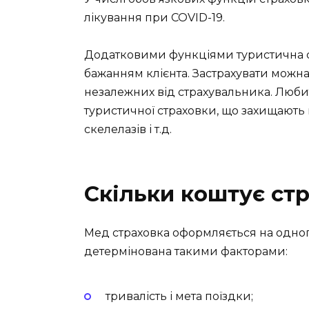
лікування при COVID-19.
Додатковими функціями туристична с
бажанням клієнта. Застрахувати можна 
незалежних від страхувальника. Люби
туристичної страховки, що захищають
скелелазів і т.д.
Скільки коштує стр
Мед страховка оформляється на одного а
детермінована такими факторами:
тривалість і мета поїздки;