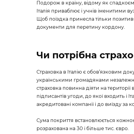
Подорож в країну, відому як спадкоєм
Італія приваблює і учнів іменитими ву
Щоб поїздка принесла тільки позитивні 
документи для перетину кордону.
Чи потрібна страхо
Страховка в Італію є обов’язковим до
українськими громадянами незалежно 
страховка повинна діяти на території в
підписантів угоди, до якої входить і 
акредитовані компанії і до виїзду за к
Сума покриття встановлюється кожною 
розрахована на 30 і більше тис. євро.