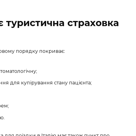
є туристична страховка
ковому порядку покриває:
стоматологічну;
ння для купірування стану пацієнта;
рем;
ю.
а для поїздки в Італію має також пункт про