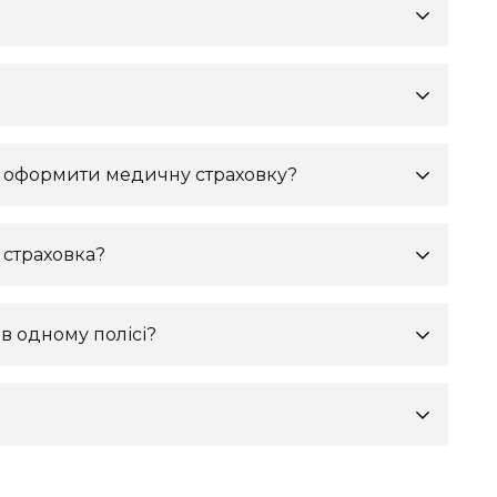
а оформити медичну страховку?
 страховка?
в одному полісі?