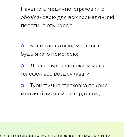
Наявність медичної страховки є
обов’язковою для всіх громадян, які
перетинають кордон.
5 хвилин на оформлення з
будь-якого пристрою;
Достатньо завантажити його на
телефон або роздрукувати
Туристична страховка покриє
медичні витрати за кордоном;
го страхування має таку ж юридичну силу,