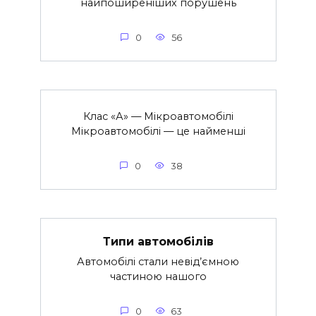
найпоширеніших порушень
0
56
Клас «А» — Мікроавтомобілі
Мікроавтомобілі — це найменші
0
38
Типи автомобілів
Автомобілі стали невід’ємною
частиною нашого
0
63