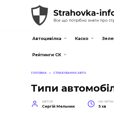
Перейти
до
Strahovka-inf
вмісту
Все що потрібно знати про ст
Автоцивілка
Каско
Зеле
Рейтинги СК
ГОЛОВНА
»
СТРАХУВАННЯ АВТО
Типи автомобіл
АВТОР
НА ЧИТА
Сергій Мельник
5 хв