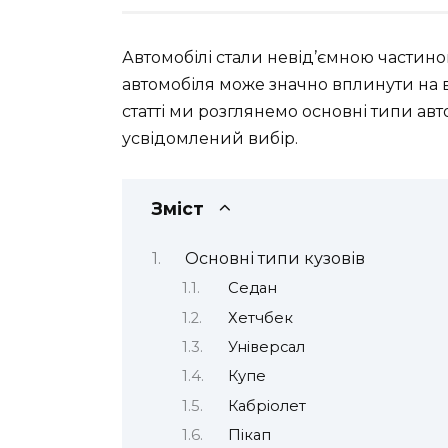
Автомобілі стали невід’ємною частино
автомобіля може значно вплинути на в
статті ми розглянемо основні типи авт
усвідомлений вибір.
Зміст
Основні типи кузовів
Седан
Хетчбек
Універсал
Купе
Кабріолет
Пікап