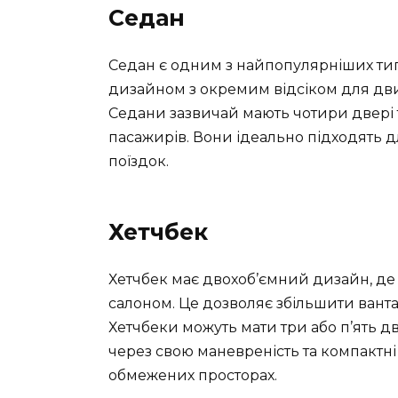
Седан
Седан є одним з найпопулярніших типі
дизайном з окремим відсіком для дви
Седани зазвичай мають чотири двері 
пасажирів. Вони ідеально підходять 
поїздок.
Хетчбек
Хетчбек має двохоб’ємний дизайн, д
салоном. Це дозволяє збільшити вант
Хетчбеки можуть мати три або п’ять д
через свою маневреність та компактні
обмежених просторах.