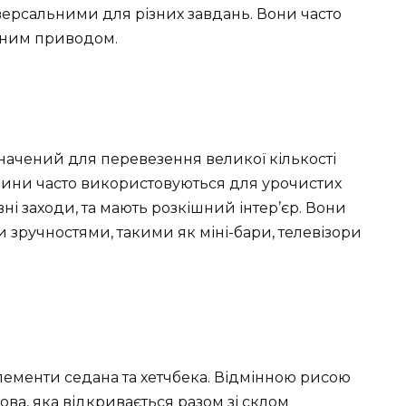
версальними для різних завдань. Вони часто
вним приводом.
начений для перевезення великої кількості
зини часто використовуються для урочистих
вні заходи, та мають розкішний інтер’єр. Вони
 зручностями, такими як міні-бари, телевізори
елементи седана та хетчбека. Відмінною рисою
ова, яка відкривається разом зі склом