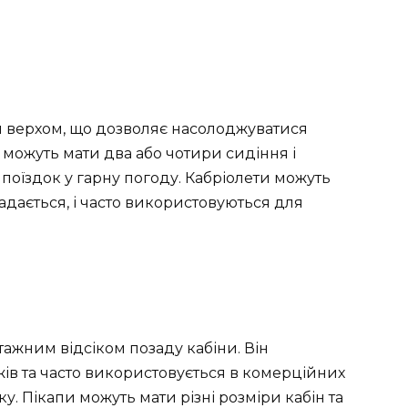
им верхом, що дозволяє насолоджуватися
можуть мати два або чотири сидіння і
поїздок у гарну погоду. Кабріолети можуть
адається, і часто використовуються для
тажним відсіком позаду кабіни. Він
в та часто використовується в комерційних
у. Пікапи можуть мати різні розміри кабін та