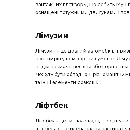
вантажних платформ, що робить їх уні
оснащені потужними двигунами і по
Лімузин
Лімузин – це довгий автомобіль, приз
пасажирів у комфортних умовах. Ліму
подій, таких як весілля або корпорати
можуть бути обладнані різноманітними
та інші елементи розкоші.
Ліфтбек
Ліфтбек – це тип кузова, що поєднує 
ліфтбека є нахилена задня частина куз