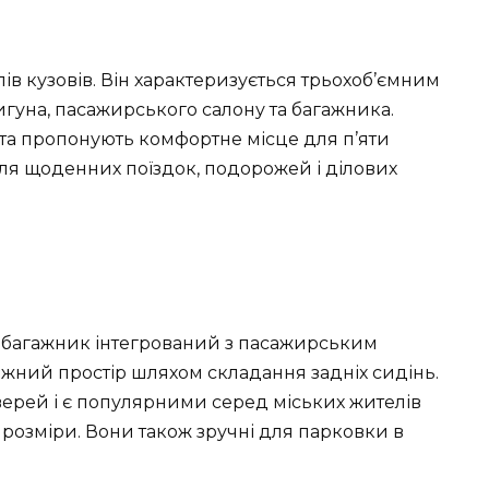
в кузовів. Він характеризується трьохоб’ємним
гуна, пасажирського салону та багажника.
та пропонують комфортне місце для п’яти
для щоденних поїздок, подорожей і ділових
е багажник інтегрований з пасажирським
ажний простір шляхом складання задніх сидінь.
верей і є популярними серед міських жителів
 розміри. Вони також зручні для парковки в