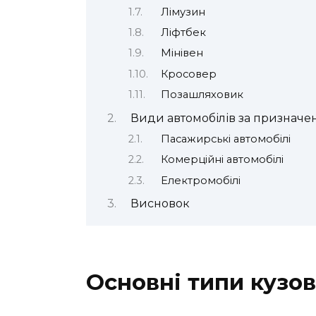
Лімузин
Ліфтбек
Мінівен
Кросовер
Позашляховик
Види автомобілів за признач
Пасажирські автомобілі
Комерційні автомобілі
Електромобілі
Висновок
Основні типи кузов