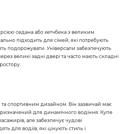
ерсією седана або хетчбека з великим
еально підходить для сімей, які потребують
ять подорожувати. Універсали забезпечують
ерез великі задні двері та часто мають складні
ростору.
а та спортивним дизайном. Він зазвичай має
призначений для динамічного водіння. Купе
пасажирів, але забезпечує чудові
ть для водіїв, які цінують стиль і