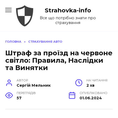
Перейти
Strahovka-info
до
вмісту
Все що потрібно знати про
страхування
ГОЛОВНА
»
СТРАХУВАННЯ АВТО
Штраф за проїзд на червоне
світло: Правила, Наслідки
та Винятки
АВТОР
НА ЧИТАННЯ
Сергій Мельник
2 хв
ПЕРЕГЛЯДІВ
ОПУБЛІКОВАНО
57
01.06.2024