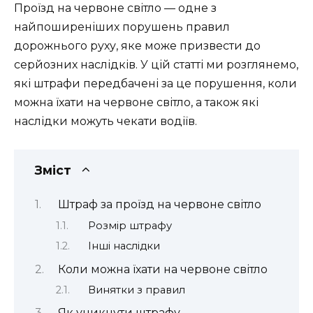
Проїзд на червоне світло — одне з
найпоширеніших порушень правил
дорожнього руху, яке може призвести до
серйозних наслідків. У цій статті ми розглянемо,
які штрафи передбачені за це порушення, коли
можна їхати на червоне світло, а також які
наслідки можуть чекати водіїв.
Зміст
Штраф за проїзд на червоне світло
Розмір штрафу
Інші наслідки
Коли можна їхати на червоне світло
Винятки з правил
Як уникнути штрафу