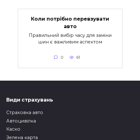
Коли потрібно перевзувати
авто
Правильний вибір часу для заміни
шин є важливим аспектом
0
61
Види страхувань
Страховка авто
Автоцивілка
Каско
Зелена карта