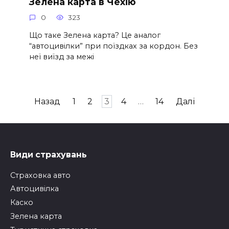
Зелена карта в Чехію
0
323
Що таке Зелена карта? Це аналог
“автоцивілки” при поїздках за кордон. Без
неї виїзд за межі
Навігація
Назад
1
2
3
4
…
14
Далі
записів
Види страхувань
Страховка авто
Автоцивілка
Каско
Зелена карта