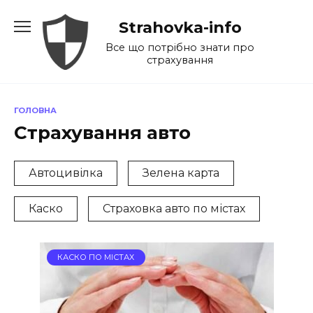
Перейти
Strahovka-info
до
вмісту
Все що потрібно знати про
страхування
ГОЛОВНА
Страхування авто
Автоцивілка
Зелена карта
Каско
Страховка авто по містах
КАСКО ПО МІСТАХ